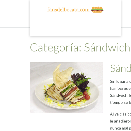
Skip
to
content
Categoría:
Sándwich
Sánd
Sin lugar a
hamburgues
Sándwich. E
tiempo se l
Al ya clásic
le añadiero
nunca mal p