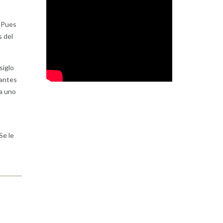
. Pues
s del
siglo
rantes
ba uno
Se le