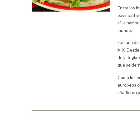
Entre los i
pavimentaro
sí, la hamb
mundo.
Fue una de 
XIX. Desde 
de la Ingla
que se derr
Como los e
europeos de
añadieron p