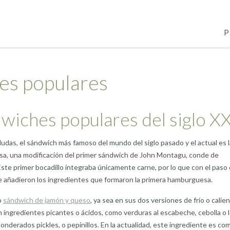
P
es populares
wiches populares del siglo X
 dudas, el sándwich más famoso del mundo del siglo pasado y el actual es l
a, una modificación del primer sándwich de John Montagu, conde de
ste primer bocadillo integraba únicamente carne, por lo que con el paso 
e añadieron los ingredientes que formaron la primera hamburguesa.
o
sándwich de jamón y queso
, ya sea en sus dos versiones de frío o calien
n ingredientes picantes o ácidos, como verduras al escabeche, cebolla o 
onderados pickles, o pepinillos. En la actualidad, este ingrediente es co