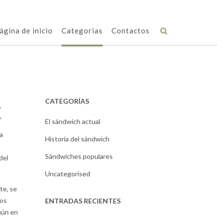
ágina de inicio
Categorias
Contactos
CATEGORÍAS
X
El sándwich actual
a
Historia del sándwich
Sándwiches populares
del
Uncategorised
te, se
los
ENTRADAS RECIENTES
mún en