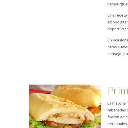
hamburgues
Una receta
albóndigas 
deportivas 
En ocasione
otras suele
consejo: p
Prim
La historia
rebanadas d
fueron adic
personales 