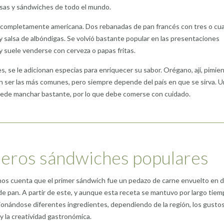
as y sándwiches de todo el mundo.
 completamente americana. Dos rebanadas de pan francés con tres o cu
y salsa de albóndigas. Se volvió bastante popular en las presentaciones
y suele venderse con cerveza o papas fritas.
s, se le adicionan especias para enriquecer su sabor. Orégano, ají, pimien
n ser las más comunes, pero siempre depende del país en que se sirva. U
uede manchar bastante, por lo que debe comerse con cuidado.
eros sándwiches populares
 nos cuenta que el primer sándwich fue un pedazo de carne envuelto en 
e pan. A partir de este, y aunque esta receta se mantuvo por largo tiem
ionándose diferentes ingredientes, dependiendo de la región, los gusto
y la creatividad gastronómica.