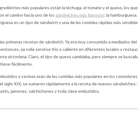
ngredientes más populares están la lechuga, el tomate y el queso, los que
n el camino hacia uno de los
sándwiches más famosos
: la hamburguesa
urguesa es un tipo de sándwich y una de las comidas rápidas más vendida
las primeras recetas de sándwich. Ya era muy consumido a mediados del 
entonces, ya solía servirse frío o caliente en diferentes locales y restau
terra victoriana. Claro, el tipo de queso cambiaba, pero siempre se busca
itiese fácilmente.
mbutidos y cecinas eran de las comidas más populares en los comedores
l siglo XIX, se sumaron rápidamente a la receta de nuevos sándwiches. 
atés, jamones, salchichones y toda clase embutidos.