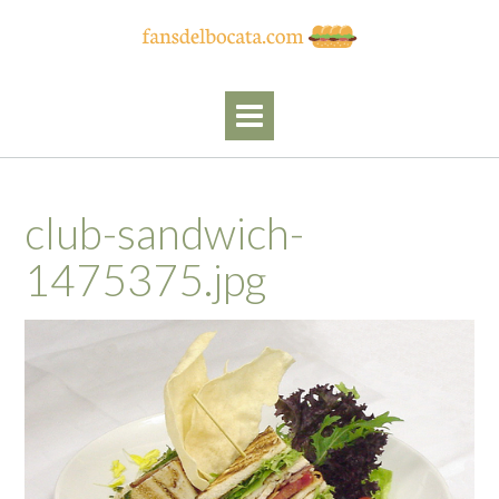
Skip
to
content
club-sandwich-
1475375.jpg